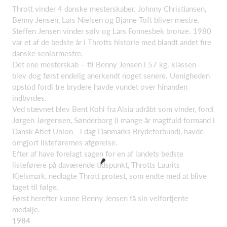
Thrott vinder 4 danske mesterskaber. Johnny Christiansen,
Benny Jensen, Lars Nielsen og Bjarne Toft bliver mestre.
Steffen Jensen vinder sølv og Lars Fonnesbek bronze. 1980
var et af de bedste år i Throtts historie med blandt andet fire
danske seniormestre.
Det ene mesterskab – til Benny Jensen i 57 kg. klassen -
blev dog først endelig anerkendt noget senere. Uenigheden
opstod fordi tre brydere havde vundet over hinanden
indbyrdes.
Ved stævnet blev Bent Kohl fra Alsia udråbt som vinder, fordi
Jørgen Jørgensen, Sønderborg (i mange år magtfuld formand i
Dansk Atlet Union - i dag Danmarks Brydeforbund), havde
omgjort listeførernes afgørelse.
Efter af have forelagt sagen for en af landets bedste
listeførere på daværende tidspunkt, Throtts Laurits
Kjelsmark, nedlagte Thrott protest, som endte med at blive
taget til følge.
Først herefter kunne Benny Jensen få sin velfortjente
medalje.
1984