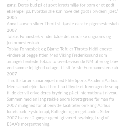
gang. Deres bud på et godt idrætsmiljø for børn er et godt
eksempel på, hvordan alle kan have det godt i brydemiljøet.”
2005
Anna Laursen sikrer Thrott sit første danske pigemesterskab.
2007
Tobias Fonnesbek vinder både det nordiske ungdoms og
juniormesterskab.
Tobias Fonnesbek og Bjarne Toft, er Throtts hidtil eneste
vindere af begge titler. Med Viking Frederikssund som
arrangør hentede Tobias to overbevisende NM titler og blev
ved samme lejlighed udtaget til sit første Europamesterskab
2007
Thrott starter samarbejdet med Elite Sports Akademi Aarhus.
Med samarbejdet kan Thrott nu tilbyde et fremragende setup,
til de der vil drive deres brydning på et internationalt niveau.
Sammen med en lang række andre idrætsgrene får man fra
2007 mulighed for at benytte faciliteter omkring Aarhus
Idrætspark, Fysioterapi, Kollegier og meget andet. Siden
2007 har der 2 gange ugentligt været brydning i regi af
ESAA’s morgentræning.