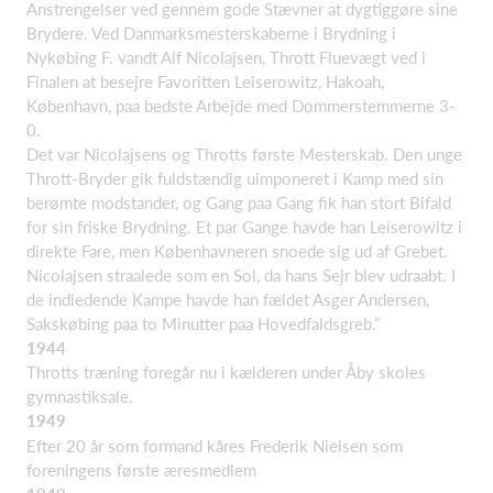
Anstrengelser ved gennem gode Stævner at dygtiggøre sine
Brydere. Ved Danmarksmesterskaberne i Brydning i
Nykøbing F. vandt Alf Nicolajsen, Thrott Fluevægt ved i
Finalen at besejre Favoritten Leiserowitz, Hakoah,
København, paa bedste Arbejde med Dommerstemmerne 3-
0.
Det var Nicolajsens og Throtts første Mesterskab. Den unge
Thrott-Bryder gik fuldstændig uimponeret i Kamp med sin
berømte modstander, og Gang paa Gang fik han stort Bifald
for sin friske Brydning. Et par Gange havde han Leiserowitz i
direkte Fare, men Københavneren snoede sig ud af Grebet.
Nicolajsen straalede som en Sol, da hans Sejr blev udraabt. I
de indledende Kampe havde han fældet Asger Andersen,
Sakskøbing paa to Minutter paa Hovedfaldsgreb.”
1944
Throtts træning foregår nu i kælderen under Åby skoles
gymnastiksale.
1949
Efter 20 år som formand kåres Frederik Nielsen som
foreningens første æresmedlem