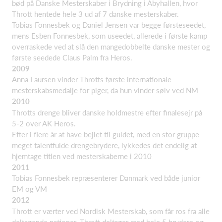
bød på Danske Mesterskaber i Brydning i Åbyhallen, hvor
Thrott hentede hele 3 ud af 7 danske mesterskaber.
Tobias Fonnesbek og Daniel Jensen var begge førsteseedet,
mens Esben Fonnesbek, som useedet, allerede i første kamp
overraskede ved at slå den mangedobbelte danske mester og
første seedede Claus Palm fra Heros.
2009
Anna Laursen vinder Throtts første internationale
mesterskabsmedalje for piger, da hun vinder sølv ved NM
2010
Throtts drenge bliver danske holdmestre efter finalesejr på
5-2 over AK Heros.
Efter i flere år at have bejlet til guldet, med en stor gruppe
meget talentfulde drengebrydere, lykkedes det endelig at
hjemtage titlen ved mesterskaberne i 2010
2011
Tobias Fonnesbek repræsenterer Danmark ved både junior
EM og VM
2012
Thrott er værter ved Nordisk Mesterskab, som får ros fra alle
deltagende nationer. Thrott deltager med hele 5 brydere og