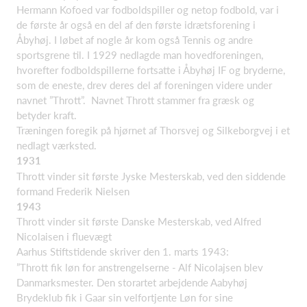
Hermann Kofoed var fodboldspiller og netop fodbold, var i
de første år også en del af den første idrætsforening i
Åbyhøj. I løbet af nogle år kom også Tennis og andre
sportsgrene til. I 1929 nedlagde man hovedforeningen,
hvorefter fodboldspillerne fortsatte i Åbyhøj IF og bryderne,
som de eneste, drev deres del af foreningen videre under
navnet ”Thrott”. Navnet Thrott stammer fra græsk og
betyder kraft.
Træningen foregik på hjørnet af Thorsvej og Silkeborgvej i et
nedlagt værksted.
1931
Thrott vinder sit første Jyske Mesterskab, ved den siddende
formand Frederik Nielsen
1943
Thrott vinder sit første Danske Mesterskab, ved Alfred
Nicolaisen i fluevægt
Aarhus Stiftstidende skriver den 1. marts 1943:
”Thrott fik løn for anstrengelserne - Alf Nicolajsen blev
Danmarksmester. Den storartet arbejdende Aabyhøj
Brydeklub fik i Gaar sin velfortjente Løn for sine