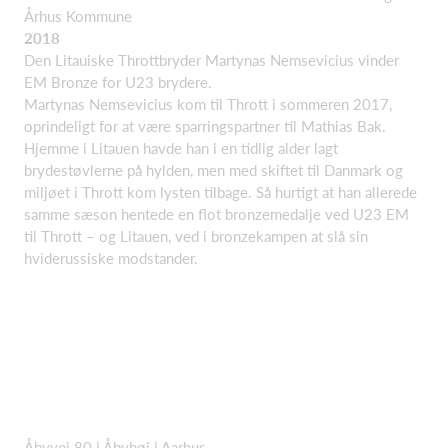
Århus Kommune
2018
Den Litauiske Throttbryder Martynas Nemsevicius vinder
EM Bronze for U23 brydere.
Martynas Nemsevicius kom til Thrott i sommeren 2017,
oprindeligt for at være sparringspartner til Mathias Bak.
Hjemme i Litauen havde han i en tidlig alder lagt
brydestøvlerne på hylden, men med skiftet til Danmark og
miljøet i Thrott kom lysten tilbage. Så hurtigt at han allerede
samme sæson hentede en flot bronzemedalje ved U23 EM
til Thrott – og Litauen, ved i bronzekampen at slå sin
hviderussiske modstander.
Åbyvej 80 |
Åbyhøj | Aarhus