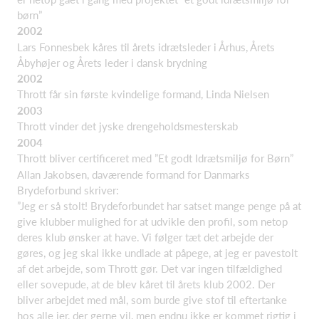
børn”
2002
Lars Fonnesbek kåres til årets idrætsleder i Århus, Årets
Åbyhøjer og Årets leder i dansk brydning
2002
Thrott får sin første kvindelige formand, Linda Nielsen
2003
Thrott vinder det jyske drengeholdsmesterskab
2004
Thrott bliver certificeret med ”Et godt Idrætsmiljø for Børn”
Allan Jakobsen, daværende formand for Danmarks
Brydeforbund skriver:
”Jeg er så stolt! Brydeforbundet har satset mange penge på at
give klubber mulighed for at udvikle den profil, som netop
deres klub ønsker at have. Vi følger tæt det arbejde der
gøres, og jeg skal ikke undlade at påpege, at jeg er pavestolt
af det arbejde, som Thrott gør. Det var ingen tilfældighed
eller sovepude, at de blev kåret til årets klub 2002. Der
bliver arbejdet med mål, som burde give stof til eftertanke
hos alle jer, der gerne vil, men endnu ikke er kommet rigtig i