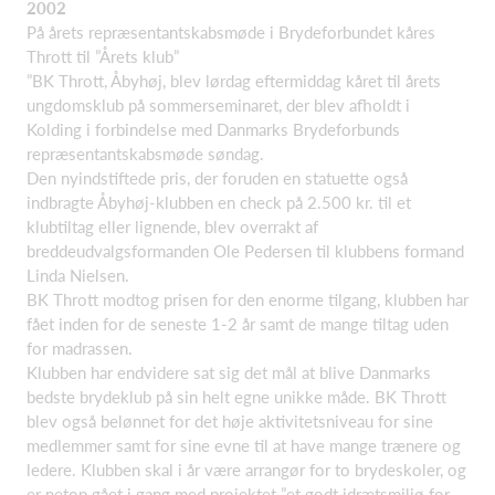
2002
På årets repræsentantskabsmøde i Brydeforbundet kåres
Thrott til ”Årets klub”
”BK Thrott, Åbyhøj, blev lørdag eftermiddag kåret til årets
ungdomsklub på sommerseminaret, der blev afholdt i
Kolding i forbindelse med Danmarks Brydeforbunds
repræsentantskabsmøde søndag.
Den nyindstiftede pris, der foruden en statuette også
indbragte Åbyhøj-klubben en check på 2.500 kr. til et
klubtiltag eller lignende, blev overrakt af
breddeudvalgsformanden Ole Pedersen til klubbens formand
Linda Nielsen.
BK Thrott modtog prisen for den enorme tilgang, klubben har
fået inden for de seneste 1-2 år samt de mange tiltag uden
for madrassen.
Klubben har endvidere sat sig det mål at blive Danmarks
bedste brydeklub på sin helt egne unikke måde. BK Thrott
blev også belønnet for det høje aktivitetsniveau for sine
medlemmer samt for sine evne til at have mange trænere og
ledere. Klubben skal i år være arrangør for to brydeskoler, og
er netop gået i gang med projektet ”et godt idrætsmiljø for