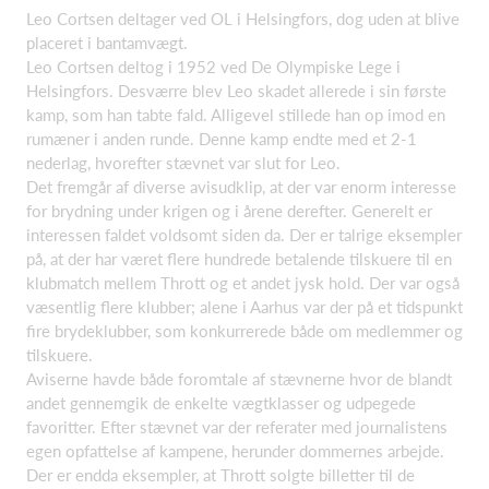
Leo Cortsen deltager ved OL i Helsingfors, dog uden at blive
placeret i bantamvægt.
Leo Cortsen deltog i 1952 ved De Olympiske Lege i
Helsingfors. Desværre blev Leo skadet allerede i sin første
kamp, som han tabte fald. Alligevel stillede han op imod en
rumæner i anden runde. Denne kamp endte med et 2-1
nederlag, hvorefter stævnet var slut for Leo.
Det fremgår af diverse avisudklip, at der var enorm interesse
for brydning under krigen og i årene derefter. Generelt er
interessen faldet voldsomt siden da. Der er talrige eksempler
på, at der har været flere hundrede betalende tilskuere til en
klubmatch mellem Thrott og et andet jysk hold. Der var også
væsentlig flere klubber; alene i Aarhus var der på et tidspunkt
fire brydeklubber, som konkurrerede både om medlemmer og
tilskuere.
Aviserne havde både foromtale af stævnerne hvor de blandt
andet gennemgik de enkelte vægtklasser og udpegede
favoritter. Efter stævnet var der referater med journalistens
egen opfattelse af kampene, herunder dommernes arbejde.
Der er endda eksempler, at Thrott solgte billetter til de