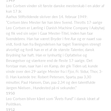
1949
Leo Cortsen vinder sit første danske mesterskab i en alder af
kun 17 år.
Aarhus Stiftstidende skriver den 14. februar 1949:
”Cortsen blev Mester før han blev Svend. Throtts 17-aarige
Leo Cortsen er Lærling i Danish Machine Company I Aabyhøj
og fik ved sin sejer i Gaar Mester-Titel, inden han faar
Svendebrev. Han har været Bryder i fire Aar og er naaet saa
vidt, fordi han fra Begyndelsen har taget Træningen strengt
alvorligt og fordi han er et af de største Talenter, dansk
Brydning har haft. Han er lynhurtig i Opfattelse og
Bevægelser og stærkere end de fleste 17-aarige. Det
forstaar man, naar han i en Kamp, der gik Tiden ud, kunde
vinde over den 29-aarige Mester fra i Fjor, Fr. Sidur, Thor, 3-
0. Han kastede tre: Robert Petersen, Sparta, paa 3,30
minutter, Paul Hansen, Dan, paa 2,34 og den talentfulde
Jørgen Nielsen , Hundested på ni sekunder.”
1950
Leo Cortsen bliver kåret som ”Årets Fund” i dansk idræt af
Politiken.
1952