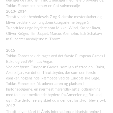
Tobias Fonnesbek henter en flot sølvmedalje
2013- 2014
Thrott vinder henholdsvis 7 og 9 danske mesterskaber og
bliver bedste klub i ungdomskategorierne begge år.
Talentfulde unge brydere som Mikkel Wind, Kasper Ravn,
Oliver Krüger, Tim Jaquet, Marcus Yderholm, Isak Schakow
m.fl. henter medaljerne til Thrott
2015
Tobias Fonnesbek deltager ved det første European Games i
Baku og ved VM i Las Vegas
Ved det første European Games, som løb af stabelen i Baku,
Azerbaijan, var det en Throttbryder, der som den første
dansker, nogensinde, kæmpede ved de Europæiske Lege.
Tobias Fonnesbek fik udover æren og pladsen i
historiebøgerne, en nærmest mareridts-agtig lodtrækning
med to super meriterede brydere fra Armenien og Rusland,
og måtte derfor se sig slået ud inden det for alvor blev sjovt.
2017
Thrott bliver kåret til Årets Internationale Idrætsforening i