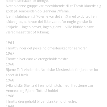
holdmesterskab for drenge.
Netop denne gruppe var medvirkende til at Thrott klarede sig
godt på seniorsiden op igennem 70’erne.
Igen i slutningen af 90’erne var det småt med aktivitet i en
sådan grad, at havde det ikke været for nogle ganske få
ildsjæle – ingen nævnt, ingen glemt – ville klubben have
været meget tæt på lukning.
1961
Thrott vinder det jyske holdmesterskab for seniorer
1967
Thrott bliver danske drengeholdsmestre.
1968
Bjarne Toft vinder det Nordiske Mesterskab for juniorer for
andet år i træk.
1968
Jylland slår Sjælland i en holdmatch, med Throtterne Jan
Anmæus og Bjarne Toft på holdet
1968
Throtts drengehold bliver danske holdmestre.
1969