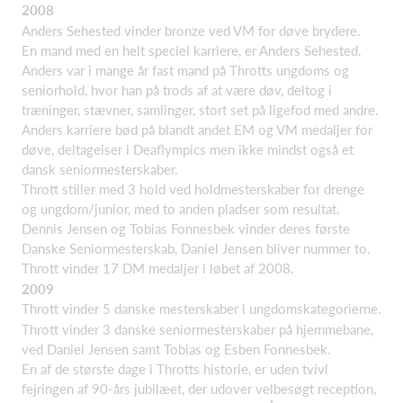
2008
Anders Sehested vinder bronze ved VM for døve brydere.
En mand med en helt speciel karriere, er Anders Sehested.
Anders var i mange år fast mand på Throtts ungdoms og
seniorhold, hvor han på trods af at være døv, deltog i
træninger, stævner, samlinger, stort set på ligefod med andre.
Anders karriere bød på blandt andet EM og VM medaljer for
døve, deltagelser i Deaflympics men ikke mindst også et
dansk seniormesterskaber.
Thrott stiller med 3 hold ved holdmesterskaber for drenge
og ungdom/junior, med to anden pladser som resultat.
Dennis Jensen og Tobias Fonnesbek vinder deres første
Danske Seniormesterskab, Daniel Jensen bliver nummer to.
Thrott vinder 17 DM medaljer i løbet af 2008.
2009
Thrott vinder 5 danske mesterskaber i ungdomskategorierne.
Thrott vinder 3 danske seniormesterskaber på hjemmebane,
ved Daniel Jensen samt Tobias og Esben Fonnesbek.
En af de største dage i Throtts historie, er uden tvivl
fejringen af 90-års jubilæet, der udover velbesøgt reception,