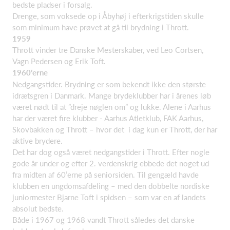
bedste pladser i forsalg.
Drenge, som voksede op i Åbyhøj i efterkrigstiden skulle
som minimum have prøvet at gå til brydning i Thrott.
1959
Thrott vinder tre Danske Mesterskaber, ved Leo Cortsen,
Vagn Pedersen og Erik Toft.
1960’erne
Nedgangstider. Brydning er som bekendt ikke den største
idrætsgren i Danmark. Mange brydeklubber har i årenes løb
været nødt til at ”dreje nøglen om” og lukke. Alene i Aarhus
har der været fire klubber - Aarhus Atletklub, FAK Aarhus,
Skovbakken og Thrott – hvor det i dag kun er Thrott, der har
aktive brydere.
Det har dog også været nedgangstider i Thrott. Efter nogle
gode år under og efter 2. verdenskrig ebbede det noget ud
fra midten af 60’erne på seniorsiden. Til gengæld havde
klubben en ungdomsafdeling – med den dobbelte nordiske
juniormester Bjarne Toft i spidsen – som var en af landets
absolut bedste.
Både i 1967 og 1968 vandt Thrott således det danske