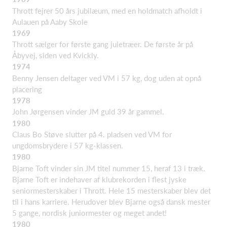
Thrott fejrer 50 års jubilæum, med en holdmatch afholdt i
Aulauen på Aaby Skole
1969
Thrott sælger for første gang juletræer. De første år på
Åbyvej, siden ved Kvickly.
1974
Benny Jensen deltager ved VM i 57 kg, dog uden at opnå
placering
1978
John Jørgensen vinder JM guld 39 år gammel.
1980
Claus Bo Støve slutter på 4. pladsen ved VM for
ungdomsbrydere i 57 kg-klassen.
1980
Bjarne Toft vinder sin JM titel nummer 15, heraf 13 i træk.
Bjarne Toft er indehaver af klubrekorden i flest jyske
seniormesterskaber i Thrott. Hele 15 mesterskaber blev det
til i hans karriere. Herudover blev Bjarne også dansk mester
5 gange, nordisk juniormester og meget andet!
1980