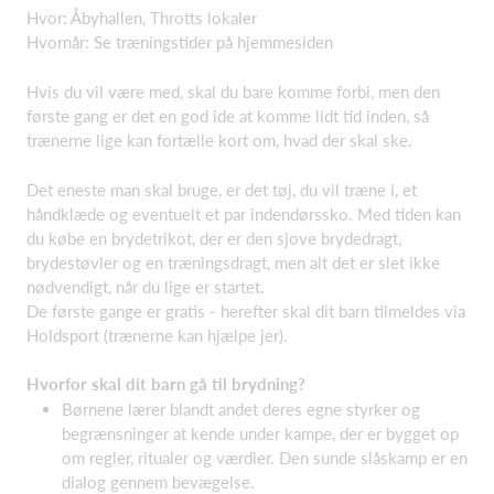
Hvor: Åbyhallen, Throtts lokaler
Hvornår: Se træningstider på hjemmesiden
Hvis du vil være med, skal du bare komme forbi, men den
første gang er det en god ide at komme lidt tid inden, så
trænerne lige kan fortælle kort om, hvad der skal ske.
Det eneste man skal bruge, er det tøj, du vil træne i, et
håndklæde og eventuelt et par indendørssko. Med tiden kan
du købe en brydetrikot, der er den sjove brydedragt,
brydestøvler og en træningsdragt, men alt det er slet ikke
nødvendigt, når du lige er startet.
De første gange er gratis - herefter skal dit barn tilmeldes via
Holdsport (trænerne kan hjælpe jer).
Hvorfor skal dit barn gå til brydning?
Børnene lærer blandt andet deres egne styrker og
begrænsninger at kende under kampe, der er bygget op
om regler, ritualer og værdier. Den sunde slåskamp er en
dialog gennem bevægelse.