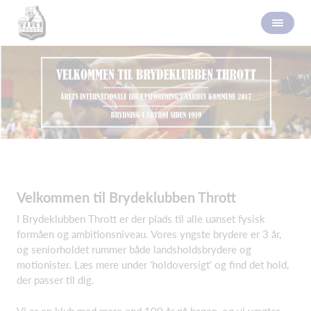
Velkommen til Brydeklubben Thrott
I Brydeklubben Thrott er der plads til alle uanset fysisk
formåen og ambitionsniveau. Vores yngste brydere er 3 år,
og seniorholdet rummer både landsholdsbrydere og
motionister. Læs mere under 'holdoversigt' og find det hold,
der passer til dig.
Vi er en klub med mere end 100 år på bagen, og vi vægter