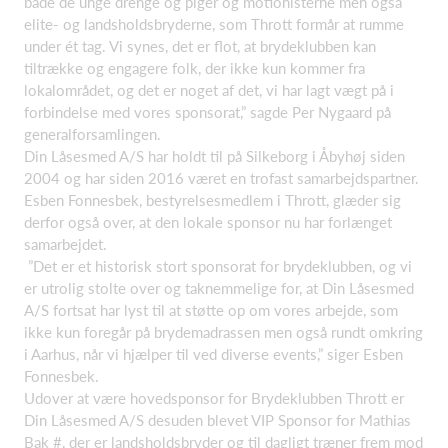
både de unge drenge og piger og motionisterne men også
elite- og landsholdsbryderne, som Thrott formår at rumme
under ét tag. Vi synes, det er flot, at brydeklubben kan
tiltrække og engagere folk, der ikke kun kommer fra
lokalområdet, og det er noget af det, vi har lagt vægt på i
forbindelse med vores sponsorat,” sagde Per Nygaard på
generalforsamlingen.
Din Låsesmed A/S har holdt til på Silkeborg i Åbyhøj siden
2004 og har siden 2016 været en trofast samarbejdspartner.
Esben Fonnesbek, bestyrelsesmedlem i Thrott, glæder sig
derfor også over, at den lokale sponsor nu har forlænget
samarbejdet.
”Det er et historisk stort sponsorat for brydeklubben, og vi
er utrolig stolte over og taknemmelige for, at Din Låsesmed
A/S fortsat har lyst til at støtte op om vores arbejde, som
ikke kun foregår på brydemadrassen men også rundt omkring
i Aarhus, når vi hjælper til ved diverse events,” siger Esben
Fonnesbek.
Udover at være hovedsponsor for Brydeklubben Thrott er
Din Låsesmed A/S desuden blevet VIP Sponsor for Mathias
Bak #, der er landsholdsbryder og til dagligt træner frem mod