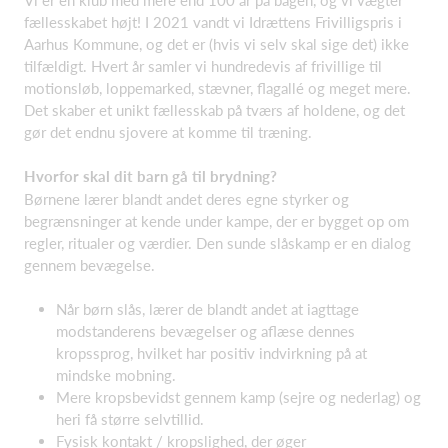
fællesskabet højt! I 2021 vandt vi Idrættens Frivilligspris i
Aarhus Kommune, og det er (hvis vi selv skal sige det) ikke
tilfældigt. Hvert år samler vi hundredevis af frivillige til
motionsløb, loppemarked, stævner, flagallé og meget mere.
Det skaber et unikt fællesskab på tværs af holdene, og det
gør det endnu sjovere at komme til træning.
Hvorfor skal dit barn gå til brydning?
Børnene lærer blandt andet deres egne styrker og
begrænsninger at kende under kampe, der er bygget op om
regler, ritualer og værdier. Den sunde slåskamp er en dialog
gennem bevægelse.
Når børn slås, lærer de blandt ande
t at iagttage
modstanderens bevægelser og aflæse dennes
kropssprog, hvilket har positiv indvirkning på at
mindske mobning.
Mere kropsbevidst gennem kamp (sejre og nederlag) og
heri få større selvtillid.
Fysisk kontakt / kropslighed, der øger