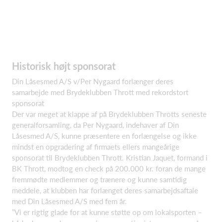
Historisk højt sponsorat
Din Låsesmed A/S v/Per Nygaard forlænger deres
samarbejde med Brydeklubben Thrott med rekordstort
sponsorat
Der var meget at klappe af på Brydeklubben Throtts seneste
generalforsamling, da Per Nygaard, indehaver af Din
Låsesmed A/S, kunne præsentere en forlængelse og ikke
mindst en opgradering af firmaets ellers mangeårige
sponsorat til Brydeklubben Thrott. Kristian Jaquet, formand i
BK Thrott, modtog en check på 200.000 kr. foran de mange
fremmødte medlemmer og trænere og kunne samtidig
meddele, at klubben har forlænget deres samarbejdsaftale
med Din Låsesmed A/S med fem år.
”Vi er rigtig glade for at kunne støtte op om lokalsporten –